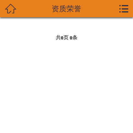



资质荣誉
首页
关于我们
共
页
条
0
0
产品展示
新闻资讯
技术支持
资质荣誉
成功案列
在线留言
联系我们